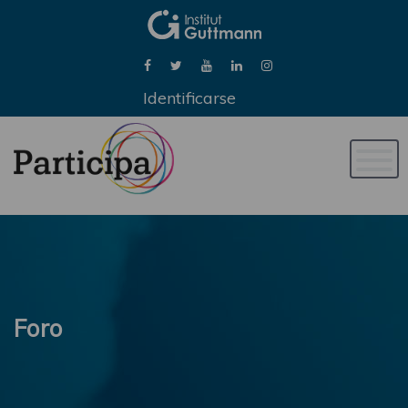
Identificarse
Naveg
de
palan
Foro