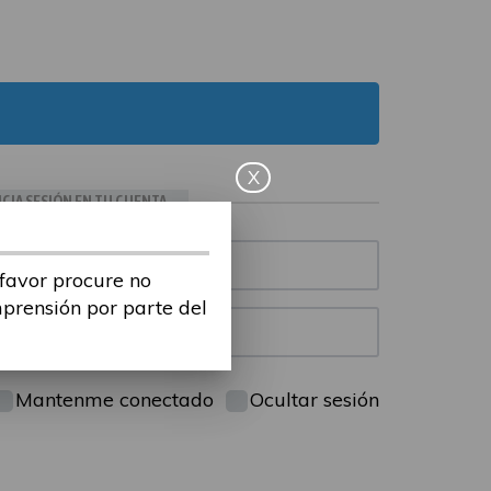
X
ICIA SESIÓN EN TU CUENTA
 favor procure no
mprensión por parte del
Mantenme conectado
Ocultar sesión