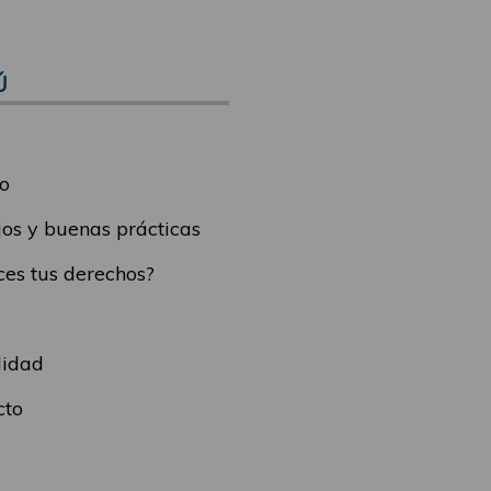
Ú
o
os y buenas prácticas
es tus derechos?
lidad
cto