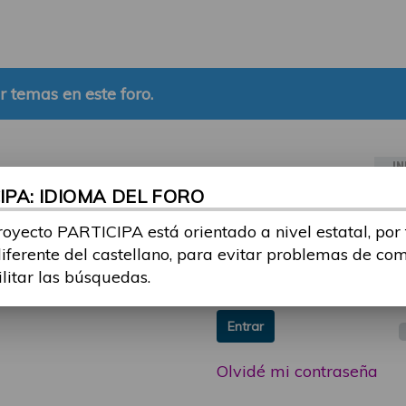
r temas en este foro.
IN
PA: IDIOMA DEL FORO
ia sesión con tu email y
Email:
royecto PARTICIPA está orientado a nivel estatal, por
 o consulta, puedes
diferente del castellano, para evitar problemas de co
icipa@guttmann.com
Contraseña:
ilitar las búsquedas.
ad
Entrar
Olvidé mi contraseña