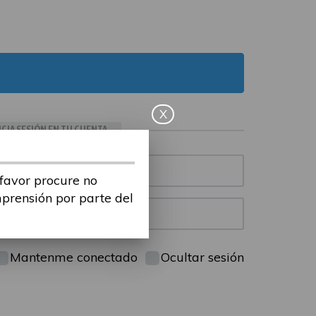
X
ICIA SESIÓN EN TU CUENTA
 favor procure no
mprensión por parte del
Mantenme conectado
Ocultar sesión