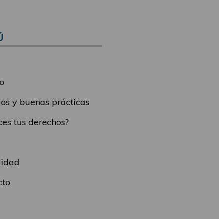
Ú
o
os y buenas prácticas
es tus derechos?
lidad
cto