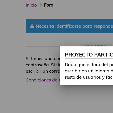
Inicio
Foro
Necesita identificarse para responde
CREAR CUENTA
PROYECTO PARTICI
Si tienes una cuenta de participante, inic
Dado que el foro del p
contraseña. Si tienes cualquier problema
escribir en un idioma 
escribir un correo electrónico a
foropart
resto de usuarios y fac
Condiciones de uso
|
Política de privacid