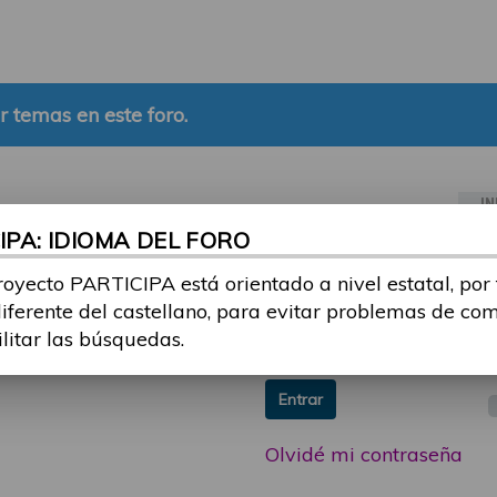
r temas en este foro.
IN
PA: IDIOMA DEL FORO
ia sesión con tu email y
Email:
royecto PARTICIPA está orientado a nivel estatal, por
 o consulta, puedes
diferente del castellano, para evitar problemas de co
icipa@guttmann.com
Contraseña:
ilitar las búsquedas.
ad
Entrar
Olvidé mi contraseña