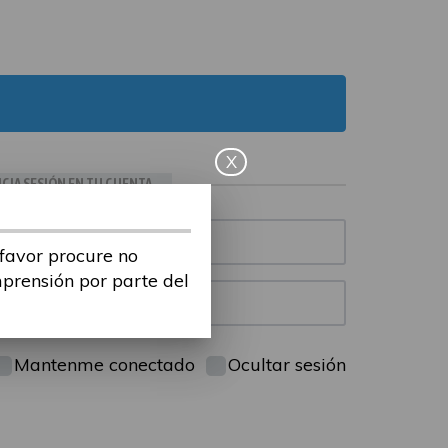
X
ICIA SESIÓN EN TU CUENTA
 favor procure no
mprensión por parte del
Mantenme conectado
Ocultar sesión