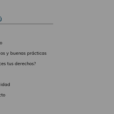
Ú
o
os y buenas prácticas
es tus derechos?
lidad
cto