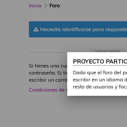
Inicio
Foro
Necesita identificarse para responde
CREAR CUENTA
PROYECTO PARTICI
Si tienes una cuenta de participante, inic
Dado que el foro del p
contraseña. Si tienes cualquier problema
escribir en un idioma 
escribir un correo electrónico a
foropart
resto de usuarios y fac
Condiciones de uso
|
Política de privacid