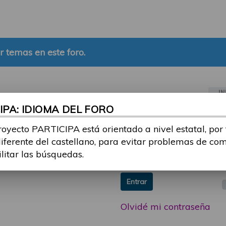
r temas en este foro.
IN
PA: IDIOMA DEL FORO
ia sesión con tu email y
Email:
royecto PARTICIPA está orientado a nivel estatal, por
 o consulta, puedes
diferente del castellano, para evitar problemas de co
icipa@guttmann.com
Contraseña:
ilitar las búsquedas.
ad
Entrar
Olvidé mi contraseña