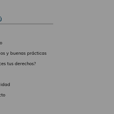
Ú
o
os y buenas prácticas
es tus derechos?
lidad
cto