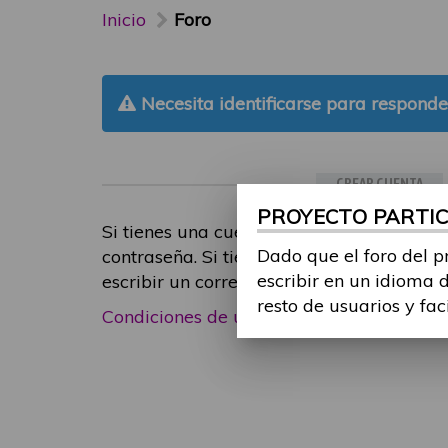
Inicio
Foro
Necesita identificarse para responde
CREAR CUENTA
PROYECTO PARTICI
Si tienes una cuenta de participante, inic
Dado que el foro del p
contraseña. Si tienes cualquier problema
escribir en un idioma 
escribir un correo electrónico a
foropart
resto de usuarios y fac
Condiciones de uso
|
Política de privacid