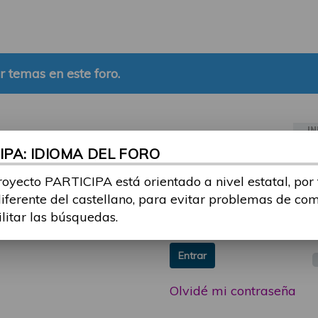
r temas en este foro.
IN
PA: IDIOMA DEL FORO
ia sesión con tu email y
Email:
royecto PARTICIPA está orientado a nivel estatal, por
 o consulta, puedes
diferente del castellano, para evitar problemas de co
icipa@guttmann.com
Contraseña:
ilitar las búsquedas.
ad
Entrar
Olvidé mi contraseña