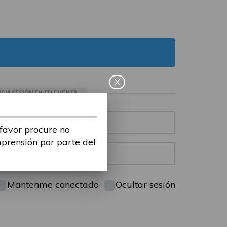
X
ICIA SESIÓN EN TU CUENTA
 favor procure no
mprensión por parte del
Mantenme conectado
Ocultar sesión