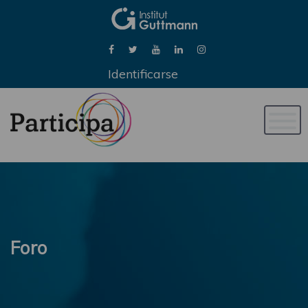
Identificarse
Naveg
de
palan
Foro