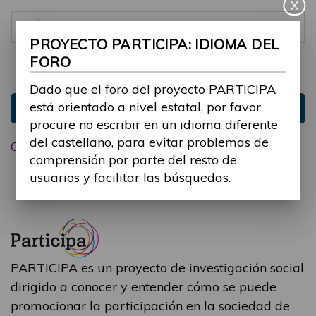
X
Contraseña:
PROYECTO PARTICIPA: IDIOMA DEL
FORO
Mantenme conectado
Ocultar sesión
Dado que el foro del proyecto PARTICIPA
está orientado a nivel estatal, por favor
Entrar
procure no escribir en un idioma diferente
del castellano, para evitar problemas de
Olvidé mi contraseña
comprensión por parte del resto de
usuarios y facilitar las búsquedas.
PARTICIPA es un proyecto de investigación social
dirigido a conocer y entender cómo se puede
promocionar la participación en la sociedad de