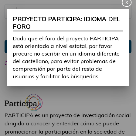
X
Contraseña:
PROYECTO PARTICIPA: IDIOMA DEL
FORO
Mantenme conectado
Ocultar sesión
Dado que el foro del proyecto PARTICIPA
está orientado a nivel estatal, por favor
Entrar
procure no escribir en un idioma diferente
del castellano, para evitar problemas de
Olvidé mi contraseña
comprensión por parte del resto de
usuarios y facilitar las búsquedas.
PARTICIPA es un proyecto de investigación social
dirigido a conocer y entender cómo se puede
promocionar la participación en la sociedad de