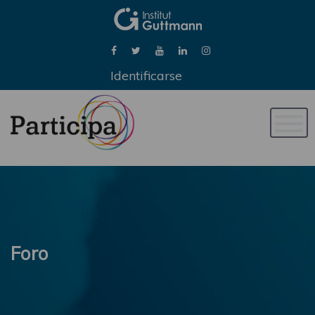
Identificarse
Naveg
de
palan
Foro