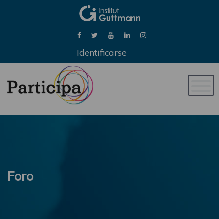
Identificarse
Naveg
de
palan
Foro