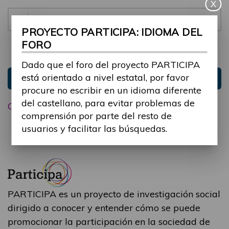
X
Contraseña:
PROYECTO PARTICIPA: IDIOMA DEL
FORO
Mantenme conectado
Ocultar sesión
Dado que el foro del proyecto PARTICIPA
está orientado a nivel estatal, por favor
Entrar
procure no escribir en un idioma diferente
del castellano, para evitar problemas de
Olvidé mi contraseña
comprensión por parte del resto de
usuarios y facilitar las búsquedas.
PARTICIPA es un proyecto de investigación social
dirigido a conocer y entender cómo se puede
promocionar la participación en la sociedad de