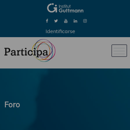
Identificarse
Naveg
de
palan
Foro