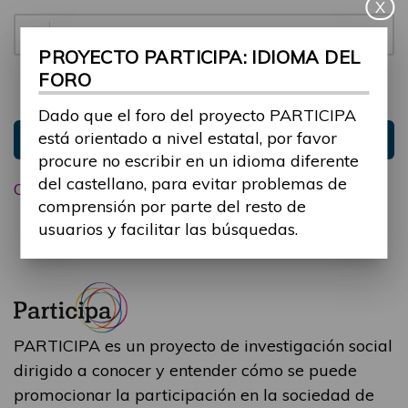
X
Contraseña:
PROYECTO PARTICIPA: IDIOMA DEL
FORO
Mantenme conectado
Ocultar sesión
Dado que el foro del proyecto PARTICIPA
está orientado a nivel estatal, por favor
Entrar
procure no escribir en un idioma diferente
del castellano, para evitar problemas de
Olvidé mi contraseña
comprensión por parte del resto de
usuarios y facilitar las búsquedas.
PARTICIPA es un proyecto de investigación social
dirigido a conocer y entender cómo se puede
promocionar la participación en la sociedad de