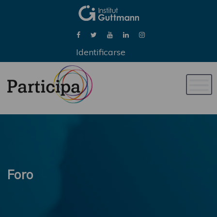
Identificarse
Naveg
de
palan
Foro