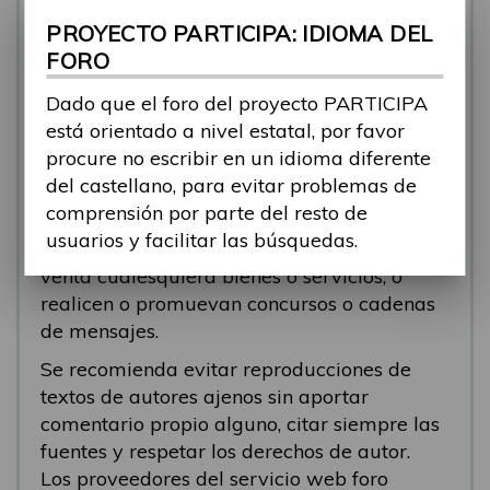
se está respondiendo, en esos casos
PROYECTO PARTICIPA: IDIOMA DEL
recomendamos que el participante abra un
FORO
nuevo tema.
Dado que el foro del proyecto PARTICIPA
Se eliminarán los mensajes que tengan fines
está orientado a nivel estatal, por favor
comerciales (‘spam’). Se recomienda a los
procure no escribir en un idioma diferente
participantes evitar mensajes comerciales, o
del castellano, para evitar problemas de
que incluyan números de teléfono o
comprensión por parte del resto de
direcciones personales. Se eliminarán todos
usuarios y facilitar las búsquedas.
los mensajes que anuncien o pongan a la
venta cualesquiera bienes o servicios, o
realicen o promuevan concursos o cadenas
de mensajes.
Se recomienda evitar reproducciones de
textos de autores ajenos sin aportar
comentario propio alguno, citar siempre las
fuentes y respetar los derechos de autor.
Los proveedores del servicio web foro