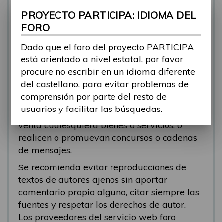
se está respondiendo, en esos casos
PROYECTO PARTICIPA: IDIOMA DEL
recomendamos que el participante abra un
FORO
nuevo tema.
Dado que el foro del proyecto PARTICIPA
Se eliminarán los mensajes que tengan fines
está orientado a nivel estatal, por favor
comerciales (‘spam’). Se recomienda a los
procure no escribir en un idioma diferente
participantes evitar mensajes comerciales, o
del castellano, para evitar problemas de
que incluyan números de teléfono o
comprensión por parte del resto de
direcciones personales. Se eliminarán todos
usuarios y facilitar las búsquedas.
los mensajes que anuncien o pongan a la
venta cualesquiera bienes o servicios, o
realicen o promuevan concursos o cadenas
de mensajes.
Se recomienda evitar reproducciones de
textos de autores ajenos sin aportar
comentario propio alguno, citar siempre las
fuentes y respetar los derechos de autor.
Los proveedores del servicio web foro