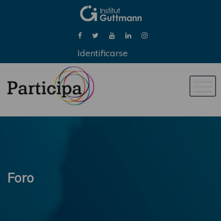
Identificarse
Naveg
de
palan
Foro