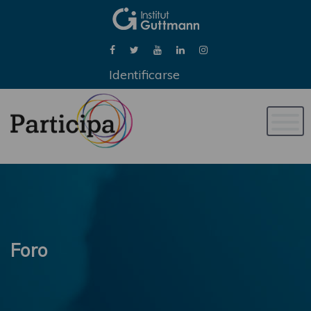
Identificarse
Naveg
de
palan
Foro