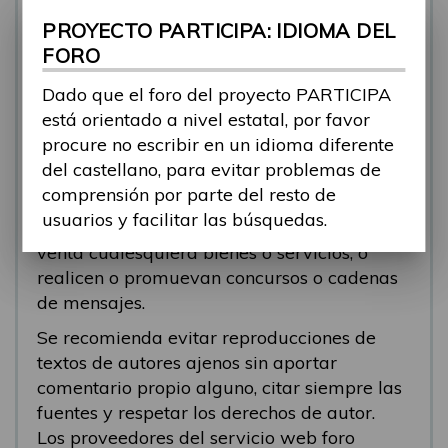
se está respondiendo, en esos casos
PROYECTO PARTICIPA: IDIOMA DEL
recomendamos que el participante abra un
FORO
nuevo tema.
Dado que el foro del proyecto PARTICIPA
Se eliminarán los mensajes que tengan fines
está orientado a nivel estatal, por favor
comerciales (‘spam’). Se recomienda a los
procure no escribir en un idioma diferente
participantes evitar mensajes comerciales, o
del castellano, para evitar problemas de
que incluyan números de teléfono o
comprensión por parte del resto de
direcciones personales. Se eliminarán todos
usuarios y facilitar las búsquedas.
los mensajes que anuncien o pongan a la
venta cualesquiera bienes o servicios, o
realicen o promuevan concursos o cadenas
de mensajes.
Se recomienda evitar reproducciones de
textos de autores ajenos sin aportar
comentario propio alguno, citar siempre las
fuentes y respetar los derechos de autor.
Los proveedores del servicio web foro