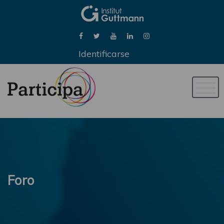
Identificarse
Naveg
de
palan
Foro