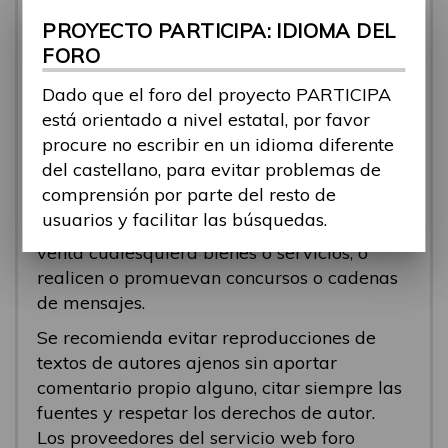
se está respondiendo, en esos casos
PROYECTO PARTICIPA: IDIOMA DEL
recomendamos que el participante abra un
FORO
nuevo tema.
Dado que el foro del proyecto PARTICIPA
Se eliminarán los mensajes que tengan fines
está orientado a nivel estatal, por favor
comerciales (‘spam’). Se recomienda a los
procure no escribir en un idioma diferente
participantes evitar mensajes comerciales, o
del castellano, para evitar problemas de
que incluyan números de teléfono o
comprensión por parte del resto de
direcciones personales. Se eliminarán todos
usuarios y facilitar las búsquedas.
los mensajes que anuncien o pongan a la
venta cualesquiera bienes o servicios, o
realicen o promuevan concursos o cadenas
de mensajes.
Se recomienda evitar reproducciones de
textos de autores ajenos sin aportar
comentario propio alguno, citar siempre las
fuentes y respetar los derechos de autor.
Los proveedores del servicio web foro