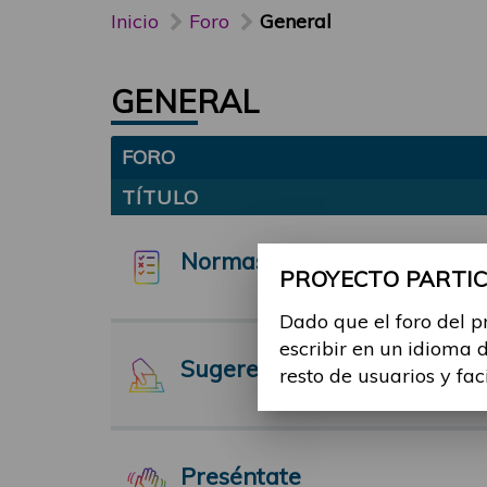
Inicio
Foro
General
GENERAL
FORO
TÍTULO
Normas y funcionamiento d
PROYECTO PARTICI
Dado que el foro del p
escribir en un idioma 
Sugerencias
resto de usuarios y fac
Preséntate