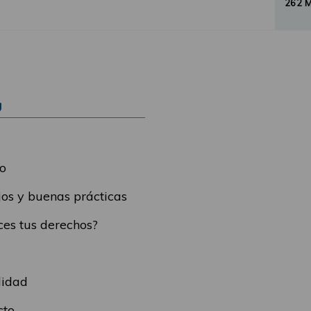
262 
Ú
o
os y buenas prácticas
es tus derechos?
lidad
cto