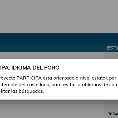
EST
el Foro PARTICIPA
3 Te
PA: IDIOMA DEL FORO
3 Men
royecto PARTICIPA está orientado a nivel estatal, por
diferente del castellano, para evitar problemas de co
12 T
ilitar las búsquedas.
57 Me
78 T