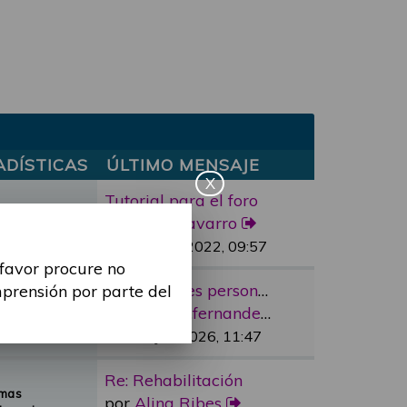
ADÍSTICAS
ÚLTIMO MENSAJE
X
Tutorial para el foro
mas
por
marc.navarro
sajes
Lun, 11 Abr 2022, 09:57
 favor procure no
Re: “Factores personales”
mprensión por parte del
emas
por
cristina.fernandez
nsajes
Vie, 12 Jun 2026, 11:47
Re: Rehabilitación
emas
por
Alina Ribes