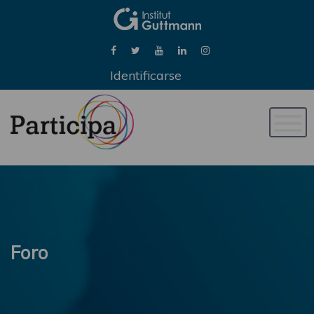
Identificarse
Naveg
de
palan
Foro