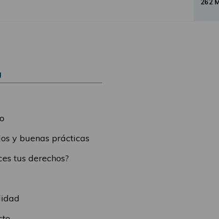
262 
Ú
o
os y buenas prácticas
es tus derechos?
lidad
cto