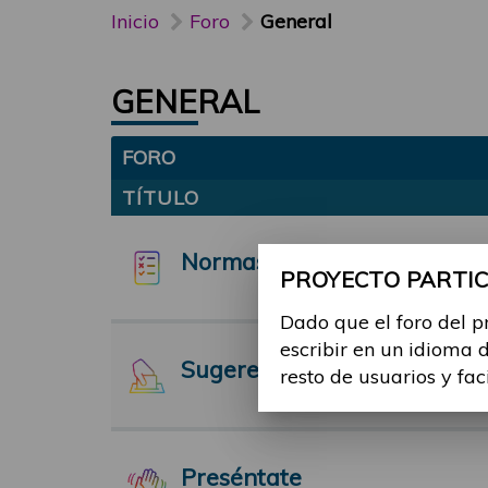
Inicio
Foro
General
GENERAL
FORO
TÍTULO
Normas y funcionamiento d
PROYECTO PARTICI
Dado que el foro del p
escribir en un idioma 
Sugerencias
resto de usuarios y fac
Preséntate