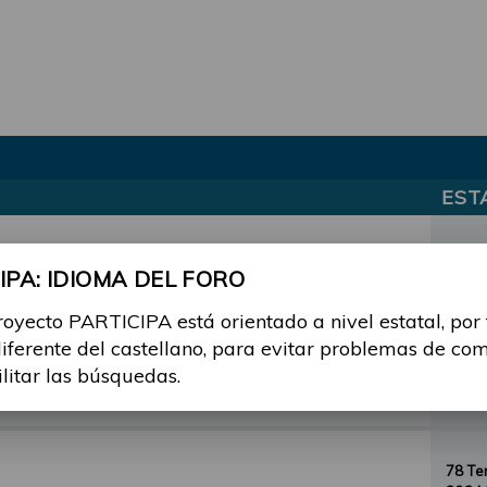
EST
el Foro PARTICIPA
3 Te
PA: IDIOMA DEL FORO
3 Men
royecto PARTICIPA está orientado a nivel estatal, por
diferente del castellano, para evitar problemas de co
12 T
ilitar las búsquedas.
57 Me
78 T