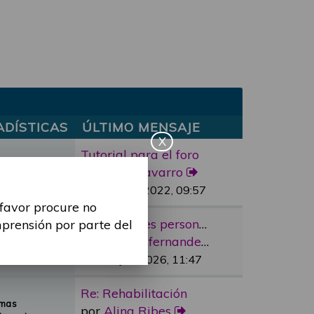
ADÍSTICAS
ÚLTIMO MENSAJE
X
Tutorial para el foro
mas
por
marc.navarro
sajes
Lun, 11 Abr 2022, 09:57
 favor procure no
Re: “Factores personales”
mprensión por parte del
emas
por
cristina.fernandez
nsajes
Vie, 12 Jun 2026, 11:47
Re: Rehabilitación
emas
por
Alina Ribes