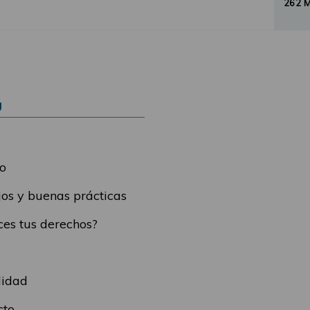
262 
Ú
o
os y buenas prácticas
es tus derechos?
lidad
cto