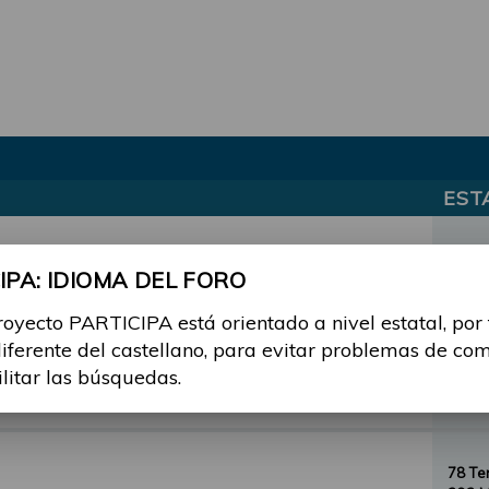
EST
el Foro PARTICIPA
3 Te
PA: IDIOMA DEL FORO
3 Men
royecto PARTICIPA está orientado a nivel estatal, por
diferente del castellano, para evitar problemas de co
12 T
ilitar las búsquedas.
57 Me
78 T