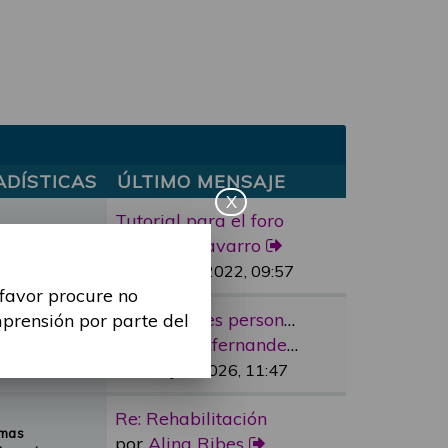
ADÍSTICAS
ÚLTIMO MENSAJE
X
Tutorial para el foro
mas
por
marc.navarro
sajes
Lun, 11 Abr 2022, 09:57
 favor procure no
Re: “Factores personales”
mprensión por parte del
emas
por
cristina.fernandez
nsajes
Vie, 12 Jun 2026, 11:47
Re: Rehabilitación
emas
por
Alina Ribes