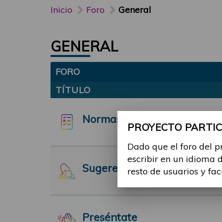
Inicio
Foro
General
GENERAL
FORO
TÍTULO
Normas y funcionamiento d
PROYECTO PARTICI
Dado que el foro del p
escribir en un idioma 
Sugerencias
resto de usuarios y fac
Preséntate