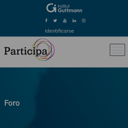
Identificarse
Naveg
de
palan
Foro