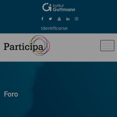
Identificarse
Naveg
de
palan
Foro