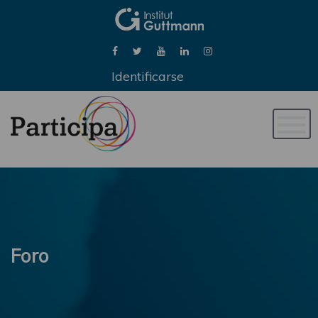
Identificarse
Naveg
de
palan
Foro