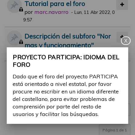
Tutorial para el foro
por
marc.navarro
-
Lun, 11 Abr 2022, 0
9:57
Descripción del subforo "Nor
X
mas y funcionamiento"
por
jsolana
-
Mar, 07 Sep 2021, 14:04
PROYECTO PARTICIPA: IDIOMA DEL
FORO
Normas de participación en el
Dado que el foro del proyecto PARTICIPA
foro
está orientado a nivel estatal, por favor
por
jsolana
-
Lun, 12 Abr 2021, 18:00
procure no escribir en un idioma diferente
del castellano, para evitar problemas de
comprensión por parte del resto de
Nuevo tema
3 temas
usuarios y facilitar las búsquedas.
Página
1
de
1