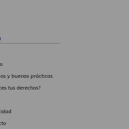
Ú
o
os y buenas prácticas
es tus derechos?
lidad
cto