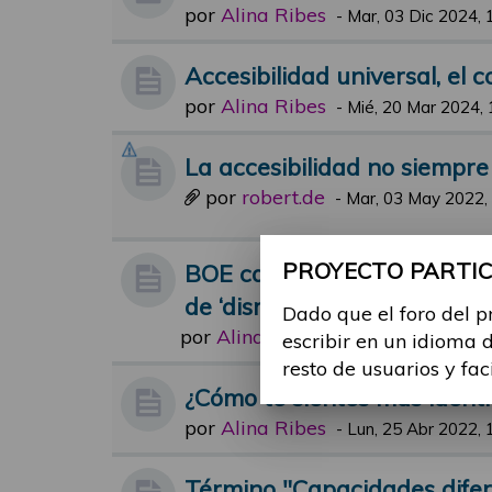
por
Alina Ribes
-
Mar, 03 Dic 2024, 
Accesibilidad universal, el 
por
Alina Ribes
-
Mié, 20 Mar 2024, 
La accesibilidad no siempre 
por
robert.de
-
Mar, 03 May 2022,
PROYECTO PARTICI
BOE cambio del artículo 49
de ‘disminuido’
Dado que el foro del p
por
Alina Ribes
-
Vie, 01 Mar 2024, 
escribir en un idioma 
resto de usuarios y fac
¿Cómo te sientes más identi
por
Alina Ribes
-
Lun, 25 Abr 2022, 
Término "Capacidades difer