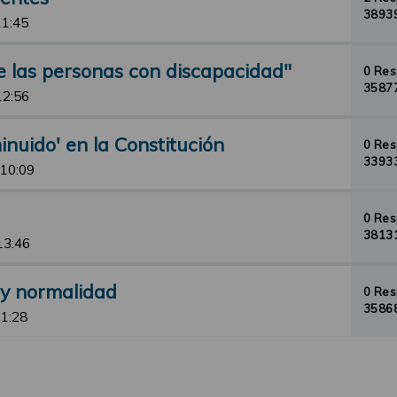
38939
11:45
e las personas con discapacidad"
0 Re
35877
12:56
inuido' en la Constitución
0 Re
33933
 10:09
0 Re
38131
13:46
 y normalidad
0 Re
35868
11:28