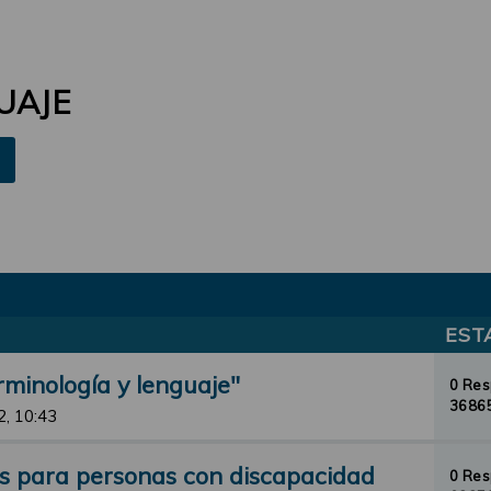
UAJE
EST
rminología y lenguaje"
0 Re
36865
2, 10:43
os para personas con discapacidad
0 Re