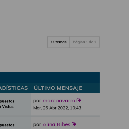
11 temas
Página
1
de
1
ADÍSTICAS
ÚLTIMO MENSAJE
por
marc.navarro
spuestas
 Vistas
Mar, 26 Abr 2022, 10:43
por
Alina Ribes
spuestas