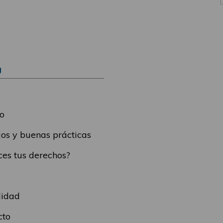
Ú
o
os y buenas prácticas
es tus derechos?
lidad
cto