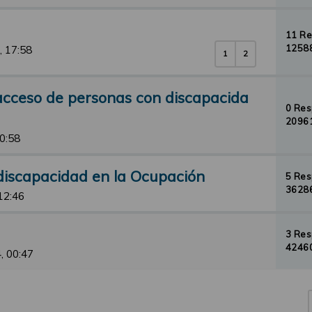
11 R
12588
, 17:58
1
2
 acceso de personas con discapacida
0 Re
20961
10:58
discapacidad en la Ocupación
5 Re
36286
12:46
3 Re
42460
, 00:47