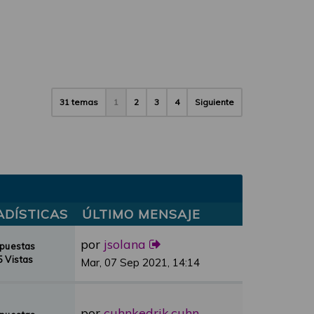
31 temas
1
2
3
4
Siguiente
ADÍSTICAS
ÚLTIMO MENSAJE
por
jsolana
spuestas
 Vistas
Mar, 07 Sep 2021, 14:14
por
cuhnkedrik.cuhnkedrik