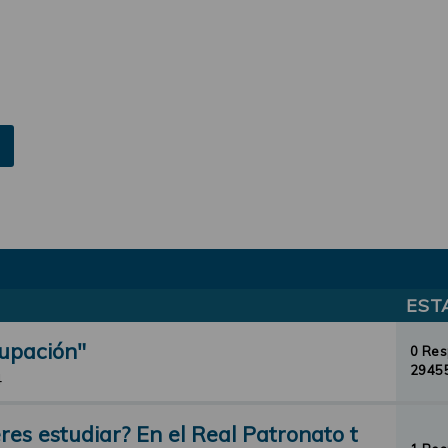
EST
cupación"
0 Re
29455
4
res estudiar? En el Real Patronato t