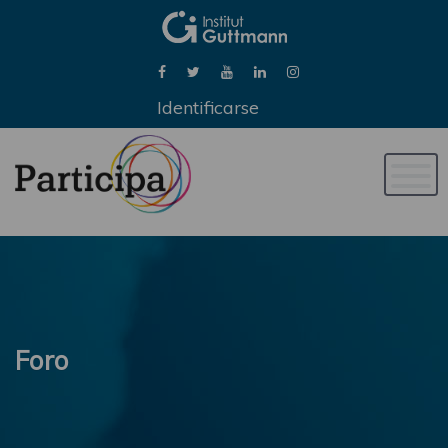
Identificarse
Naveg
de
palan
Foro