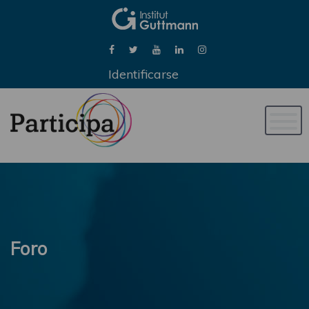
Identificarse
Naveg
de
palan
Foro