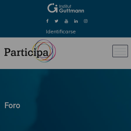
Identificarse
Naveg
de
palan
Foro