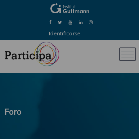
Identificarse
Naveg
de
palan
Foro