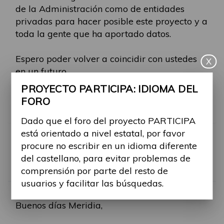
de la Administración como de entidades
privadas para hacer posible este proyecto y a
toda la gente que ha aportado datos.
Espero poder volver a coincidir con ustedes
X
en un futuro.
PROYECTO PARTICIPA: IDIOMA DEL
Un abrazo,
FORO
Meridia
Dado que el foro del proyecto PARTICIPA
está orientado a nivel estatal, por favor
RE: JORNADA 17 DE MA
procure no escribir en un idioma diferente
del castellano, para evitar problemas de
Por
Alina Ribes
comprensión por parte del resto de
usuarios y facilitar las búsquedas.
-
Mar, 23 May 2023, 12:42
#958
Buenos días Meridia,