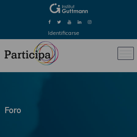
Identificarse
Naveg
de
palan
Foro