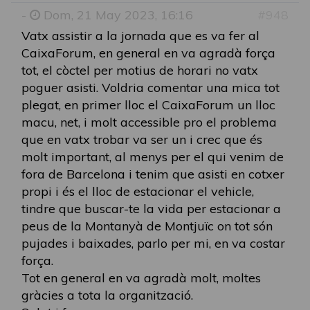
-
Dom, 21 May 2023, 16:16
#948
Vatx assistir a la jornada que es va fer al
CaixaForum, en general en va agradà força
tot, el còctel per motius de horari no vatx
poguer asisti. Voldria comentar una mica tot
plegat, en primer lloc el CaixaForum un lloc
macu, net, i molt accessible pro el problema
que en vatx trobar va ser un i crec que és
molt important, al menys per el qui venim de
fora de Barcelona i tenim que asisti en cotxer
propi i és el lloc de estacionar el vehicle,
tindre que buscar-te la vida per estacionar a
peus de la Montanyà de Montjuïc on tot són
pujades i baixades, parlo per mi, en va costar
força.
Tot en general en va agradà molt, moltes
gràcies a tota la organització.