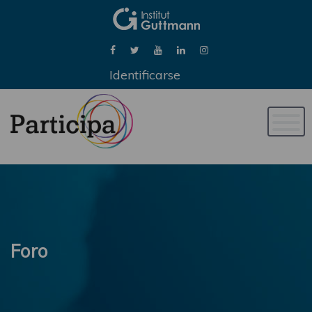
Identificarse
Naveg
de
palan
Foro