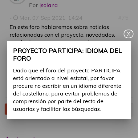
Por
jsolana
-
Mar, 07 Sep 2021, 14:24
#75
En este foro hablaremos sobre noticias
X
relacionadas con el proyecto, novedades,
resultados, entre otros contenidos, para
fomentar la discusión en temas del proyecto
PROYECTO PARTICIPA: IDIOMA DEL
en general.
FORO
Dado que el foro del proyecto PARTICIPA
Os animamos a participar comentando
está orientado a nivel estatal, por favor
vuestras inquietudes sobre temas generales
procure no escribir en un idioma diferente
del proyecto.
del castellano, para evitar problemas de
comprensión por parte del resto de
usuarios y facilitar las búsquedas.
Tema cerrado
Página
1
de
1
1 mensaje