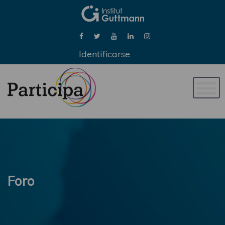
Identificarse
Naveg
de
palan
Foro