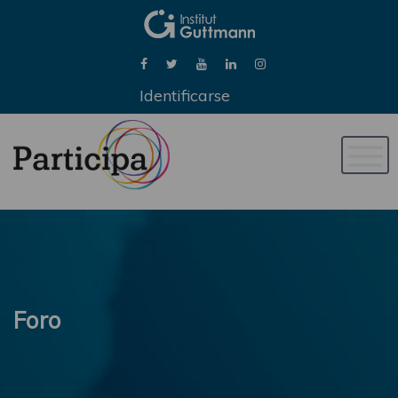
Identificarse
Naveg
de
palan
Foro