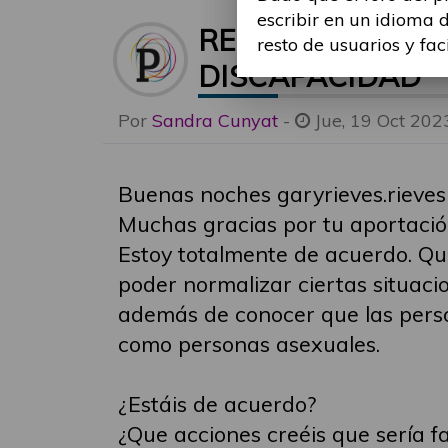
escribir en un idioma 
RE: DERECHOS S
resto de usuarios y fac
DISCAPACIDAD
Por
Sandra Cunyat
-
Jue, 19 Oct 202
Buenas noches garyrieves.rieves
Muchas gracias por tu aportación
Estoy totalmente de acuerdo. Qui
poder normalizar ciertas situaci
además de conocer que las perso
como personas asexuales.
¿Estáis de acuerdo?
¿Que acciones creéis que sería f