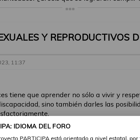
EXUALES Y REPRODUCTIVOS D
023, 11:37
es tiene que aprender no sólo a vivir y respe
discapacidad, sino también darles las posibi
tisfactoriamente.
PA: IDIOMA DEL FORO
royecto PARTICIPA está orientado a nivel estatal, por