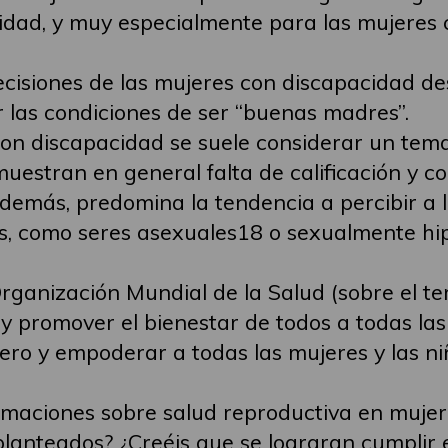
cidad, y muy especialmente para las mujeres 
.
ecisiones de las mujeres con discapacidad d
r las condiciones de ser “buenas madres”.
on discapacidad se suele considerar un tema t
uestran en general falta de calificación y co
“Además, predomina la tendencia a percibir a
nes, como seres asexuales18 o sexualmente hip
Organización Mundial de la Salud (sobre el te
y promover el bienestar de todos a todas la
ero y empoderar a todas las mujeres y las ni
irmaciones sobre salud reproductiva en muje
 planteados? ¿Creéis que se lograran cumplir 