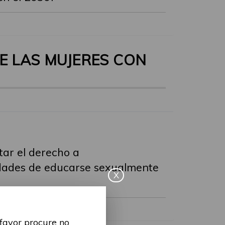
E LAS MUJERES CON
tar el derecho a
lidades de educarse sexualmente
X
 favor procure no