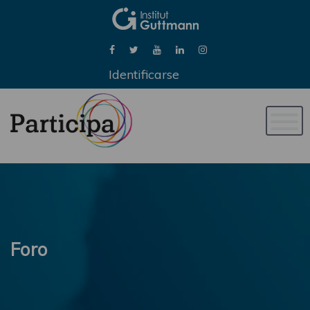
Identificarse
Naveg
de
palan
Foro