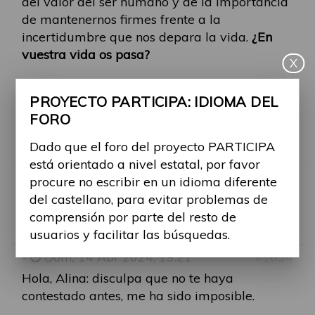
del valor del ser humano y de la importancia
de mantenernos firmes frente a la
incertidumbre que nos depara la vida.
¿En
vuestra vida os pasa?
X
¡Gracias por la recomendación Estrella!
PROYECTO PARTICIPA: IDIOMA DEL
FORO
¿Qué otros libros sobre discapacidad
recomendáis?
Dado que el foro del proyecto PARTICIPA
está orientado a nivel estatal, por favor
procure no escribir en un idioma diferente
RE: LIBROS QUE HABLA
del castellano, para evitar problemas de
comprensión por parte del resto de
Por
estrella.sanchez
usuarios y facilitar las búsquedas.
-
Dom, 14 Abr 2024, 19:21
#1634
Hola, Alina: disculpa que no te haya
contestado antes, me ha sido imposible.