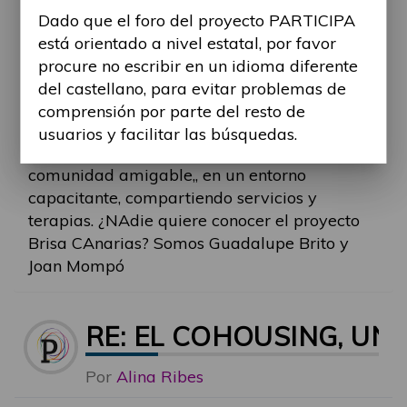
de a las personas con dependencia y
Dado que el foro del proyecto PARTICIPA
discapacidad por parte de los proyectos que
está orientado a nivel estatal, por favor
había. No nos quedó más remedio que
procure no escribir en un idioma diferente
impulsar un proyecto de cohousing inclusivo,
del castellano, para evitar problemas de
y escogimos la isla de La Palma para ello.
comprensión por parte del resto de
Tras cuatro años es frustrante seguir solos y
usuarios y facilitar las búsquedas.
no encontrar a quien quiera vivir en una
comunidad amigable,, en un entorno
capacitante, compartiendo servicios y
terapias. ¿NAdie quiere conocer el proyecto
Brisa CAnarias? Somos Guadalupe Brito y
Joan Mompó
RE: EL COHOUSING, U
Por
Alina Ribes