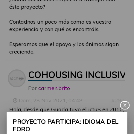
éste proyecto?
Contadnos un poco más como es vuestra
experiencia y con qué os encontráis.
Esperamos que el apoyo y los ánimos sigan
creciendo.
COHOUSING INCLUSIVO
Por
carmen.brito
-
Dom, 28 Nov 2021, 04:48
#290
X
Hola, desde que Guada tuvo el ictuS en 2010,
buscamos una solución de vida. Tras mucho
PROYECTO PARTICIPA: IDIOMA DEL
ver y pensar, creemos que el cohousing es la
FORO
solución pero nos encontramos con el rechazo