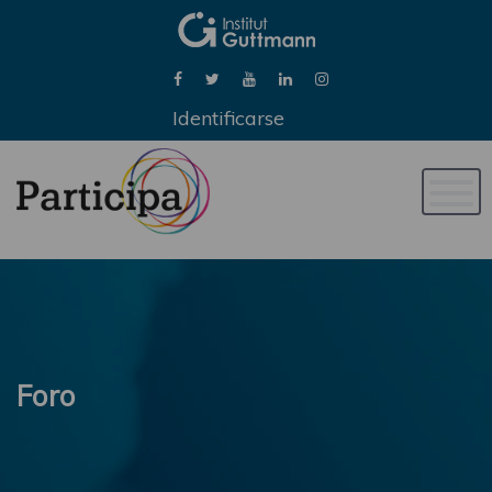
Identificarse
Naveg
de
palan
Foro