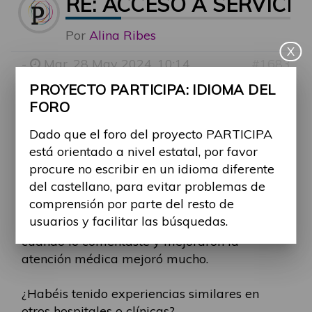
RE: ACCESO A SERVICIO
Por
Alina Ribes
X
-
Mar, 28 May 2024, 10:14
#1683
Buenos días Daniel.
PROYECTO PARTICIPA: IDIOMA DEL
FORO
Muchas gracias por compartir tu experiencia
Dado que el foro del proyecto PARTICIPA
sobre esta situación. Comentas barreras muy
está orientado a nivel estatal, por favor
interesantes, tanto describes las físicas
procure no escribir en un idioma diferente
(problemas en las instalaciones) y también
del castellano, para evitar problemas de
sociales (formación profesional). Además,
comprensión por parte del resto de
destacas que cuando tenías las barreras te
usuarios y facilitar las búsquedas.
era muy difícil acceder al servicio de salud y
cuando lo comentaste y mejoraron la
atención médica mejoró mucho.
¿Habéis tenido experiencias similares en
otros hospitales o clínicas?