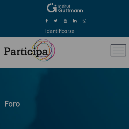
Identificarse
Naveg
de
palan
Foro