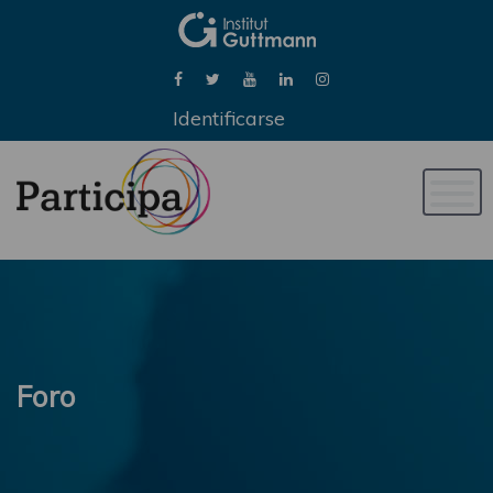
Identificarse
Naveg
de
palan
Foro