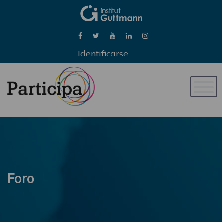
Identificarse
Naveg
de
palan
Foro