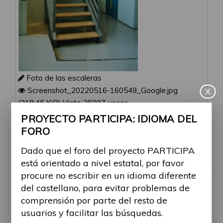
Foto de las escaleras
Screenshot_20220516-160549_Google.jpg
X
(218.45 KiB) Visto 35097 veces
PROYECTO PARTICIPA: IDIOMA DEL
te visiten los especialistas
FORO
6/05/2022
Aún existe las barreras
Dado que el foro del proyecto PARTICIPA
Puntuación 5
está orientado a nivel estatal, por favor
procure no escribir en un idioma diferente
del castellano, para evitar problemas de
RE: BARRERAS ARQUIT
comprensión por parte del resto de
usuarios y facilitar las búsquedas.
Por
Alina Ribes