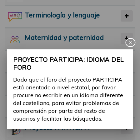
Terminología y lenguaje
Maternidad y paternidad
X
PROYECTO PARTICIPA: IDIOMA DEL
Actividad física y deporte
FORO
Dado que el foro del proyecto PARTICIPA
Facilitadores
está orientado a nivel estatal, por favor
procure no escribir en un idioma diferente
del castellano, para evitar problemas de
Barreras
comprensión por parte del resto de
usuarios y facilitar las búsquedas.
Proyecto PARTICIPA