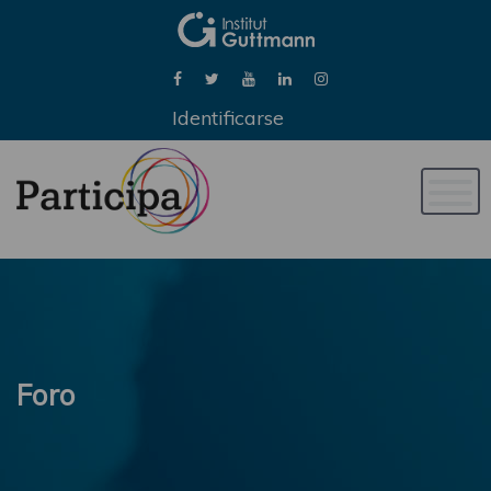
Identificarse
Naveg
de
palan
Foro