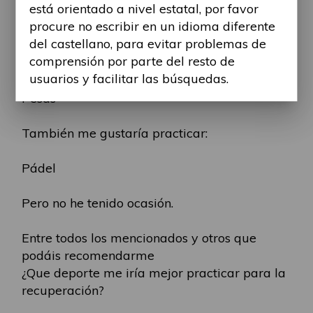
está orientado a nivel estatal, por favor
Badminton
procure no escribir en un idioma diferente
Marcha atlética
del castellano, para evitar problemas de
Tiro con arco
comprensión por parte del resto de
Hípica
usuarios y facilitar las búsquedas.
Baile
Pesas
También me gustaría practicar:
Pádel
Pero no he tenido ocasión.
Entre todos los mencionados y otros que
podáis recomendarme
¿Que deporte me iría mejor practicar para la
recuperación?