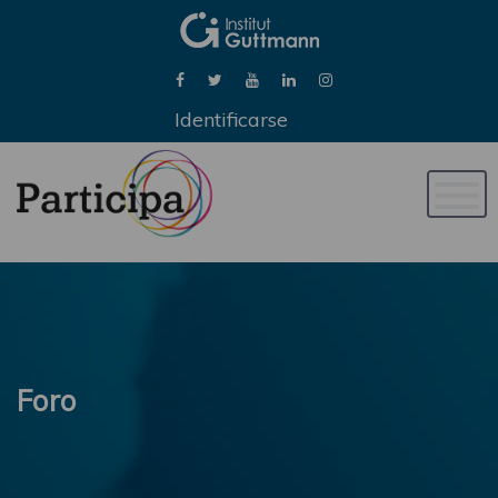
Identificarse
Naveg
de
palan
Foro