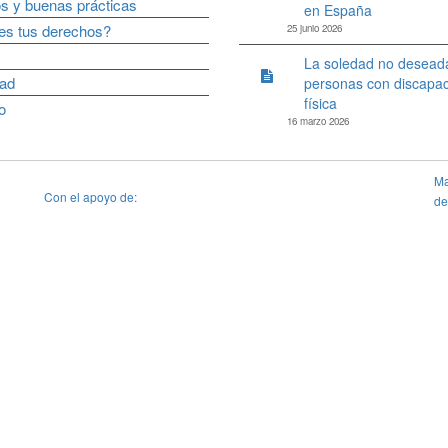
s y buenas prácticas
en España
s tus derechos?
25 junio 2026
La soledad no deseada
dad
personas con discapa
física
o
16 marzo 2026
Ma
Con el apoyo de:
de