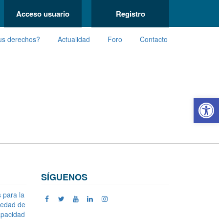
Acceso usuario
Registro
us derechos?
Actualidad
Foro
Contacto
Abrir 
SÍGUENOS
s para la
ciedad de
apacidad