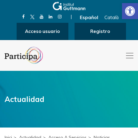
Abrir
|
Español
Català
Acceso usuario
Registro
Actualidad
Inici
Actualidad
Acceso A Servicios
Noticias