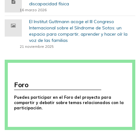
discapacidad física
16 marzo 2026
El Institut Guttmann acoge el III Congreso
Internacional sobre el Síndrome de Sotos: un
espacio para compartir, aprender y hacer oír la
voz de las familias
21 noviembre 2025
Foro
Puedes participar en el Foro del proyecto para
compartir y debatir sobre temas relacionados con la
participación.