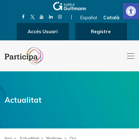
Obre la 
|
Español
Català
Accés Usuari
Registre
Actualitat
Inici
Actualitat
Notícies
Oci