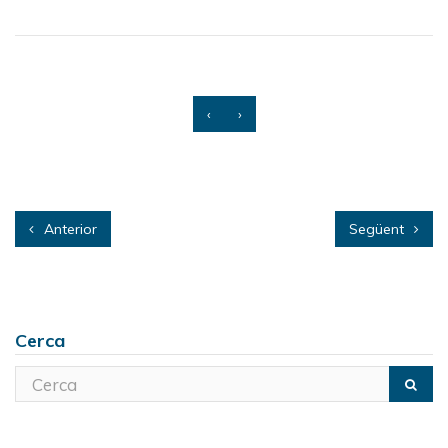
‹
›
Anterior
Següent
Cerca