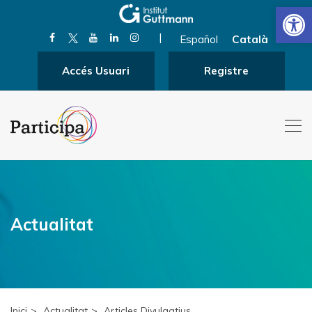
Obre la 
|
Español
Català
Accés Usuari
Registre
Actualitat
Inici
Actualitat
Articles Divulgatius