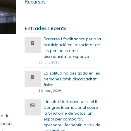
Recursos
Entrades recents
Barreres i facilitadors per a la
participació en la societat de
les persones amb
discapacitat a Espanya
25 juny 2026
La solitud no desitjada en les
persones amb discapacitat
física
16 març 2026
L’Institut Guttmann acull el III
Congrés Internacional sobre
la Síndrome de Sotos: un
ir de
espai per compartir,
isposa
aprendre i fer sentir la veu de
les famílies