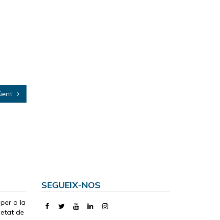
üent
SEGUEIX-NOS
 per a la
ietat de