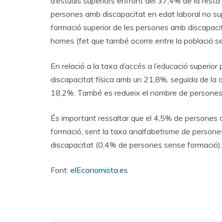
d’estudis superiors enfront del 37,4% de la rest
persones amb discapacitat en edat laboral no supe
formació superior de les persones amb discapacit
homes (fet que també ocorre entre la població se
En relació a la taxa d’accés a l’educació superior
discapacitat física amb un 21,8%, seguida de la 
18,2%. També es redueix el nombre de persones 
És important ressaltar que el 4,5% de persones
formació, sent la taxa analfabetisme de persone
discapacitat (0,4% de persones sense formació).
Font:
elEconomista.es