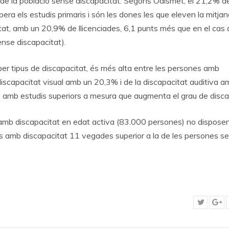
a de la població sense discapacitat. Segons Odismet, el 21,2% de
ra els estudis primaris i són les dones les que eleven la mitjan
at, amb un 20,9% de llicenciades, 6,1 punts més que en el cas 
nse discapacitat).
 per tipus de discapacitat, és més alta entre les persones amb
discapacitat visual amb un 20,3% i de la discapacitat auditiva a
amb estudis superiors a mesura que augmenta el grau de disca
 amb discapacitat en edat activa (83.000 persones) no dispose
s amb discapacitat 11 vegades superior a la de les persones s