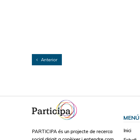
Anterior
MENÚ
Inici
PARTICIPA és un projecte de recerca
social dirigit a conèixer i entendre com
Estudi