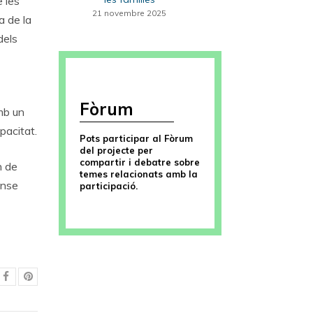
 les
21 novembre 2025
a de la
dels
Fòrum
mb un
pacitat.
Pots participar al Fòrum
del projecte per
compartir i debatre sobre
n de
temes relacionats amb la
ense
participació.