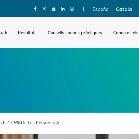
|
Español
Català
tudi
Resultats
Consells i bones pràctiques
Coneixes els
s El 17,5% De Les Persones A ...