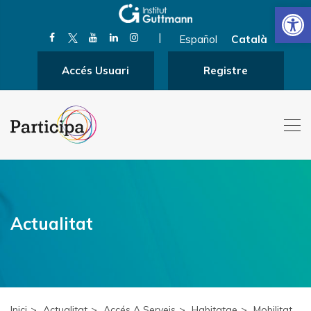
Obre la 
|
Español
Català
Accés Usuari
Registre
Actualitat
Inici
Actualitat
Accés A Serveis
Habitatge
Mobilitat